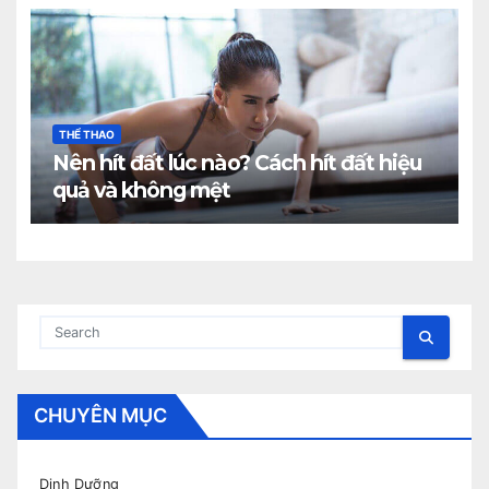
THỂ THAO
Nên hít đất lúc nào? Cách hít đất hiệu
quả và không mệt
CHUYÊN MỤC
Dinh Dưỡng