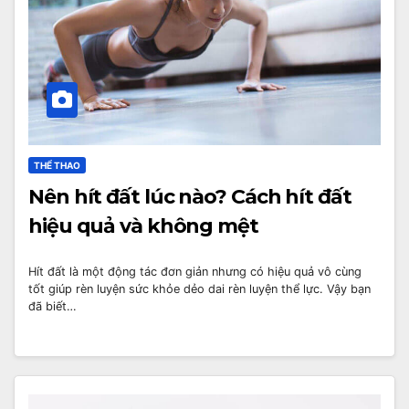
THỂ THAO
Nên hít đất lúc nào? Cách hít đất
hiệu quả và không mệt
Hít đất là một động tác đơn giản nhưng có hiệu quả vô cùng
tốt giúp rèn luyện sức khỏe dẻo dai rèn luyện thể lực. Vậy bạn
đã biết…