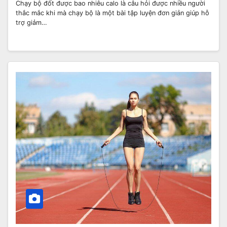
Chạy bộ đốt được bao nhiêu calo là câu hỏi được nhiều người
thắc mắc khi mà chạy bộ là một bài tập luyện đơn giản giúp hỗ
trợ giảm…