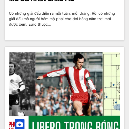
Có những giải đấu diễn ra mỗi tuần, mỗi tháng. Rồi có những
giải đấu mà người hâm mộ phải chờ đợi hàng năm trời mới
được xem. Euro thuộc…