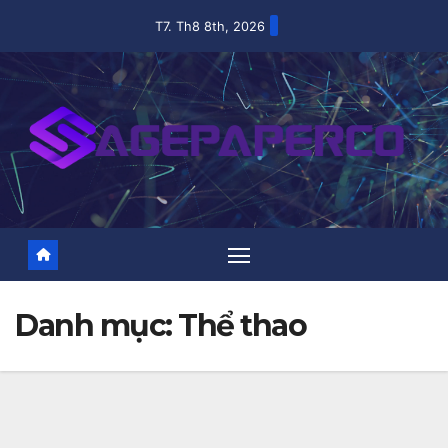
Skip
T7. Th8 8th, 2026
to
content
Danh mục:
Thể thao